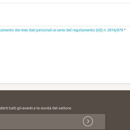
ttamento dei miei dati personali ai sensi del regolamento (UE) n. 2016/679
*
erti tutti gli eventi e le novità del settore.