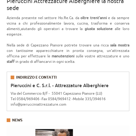
Pieruccini Attrezzature Alberghiere la nostra
sede
Azienda presente nel settore Ho.Re.Ca. da
oltre trent'anni
e da sempre
vicina a chi professionalmente lavora, cucina, trasforma e conserva
alimenti,aiutando gli operatori a trovare la
giusta soluzione
alle loro
esigenze.
Nella sede di Capezzano Pianore potrete trovare una ricca
sala mostra
con tantissime apparecchiature in pronta consegna, un'attrezzata
officina per effettuare le
manutenzioni
sulle vostre attrezzature e uno
staff
in grado di affiancarvi in ogni scelta.
INDIRIZZO E CONTATTI
Pieruccini e C. S.r.l. - Attrezzature Alberghiere
Via del Commercio 8/f - 55041 Capezzano Pianore (LU)
Tel 0584/969406 -Fax 0584/969412 -Mobile 335/394616
info@pierucciniattrezzature.com
NEWS